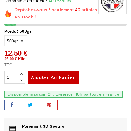
Disponible en stock :
40 Produits
Dépêchez-vous ! seulement
40
articles
en stock !
Poids: 500gr
12,50 €
25,00 € Kilo
TTC
Ajouter Au Panier
Disponible magasin 2h, Livraison 48h partout en France
Paiement 3D Secure