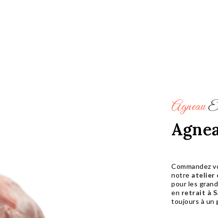
Agneau
En
Agnea
Commandez v
notre
atelier 
pour les gran
en
retrait à 
toujours à un