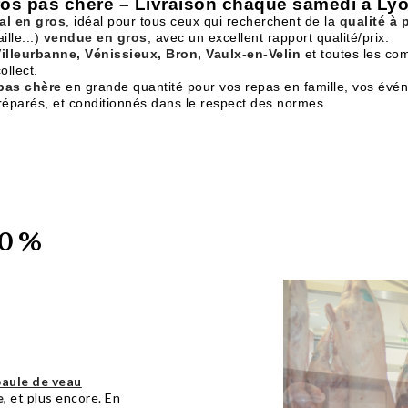
ros pas chère – Livraison chaque samedi à Lyo
al en gros
, idéal pour tous ceux qui recherchent de la
qualité à 
lle...)
vendue en gros
, avec un excellent rapport qualité/prix.
lleurbanne, Vénissieux, Bron, Vaulx-en-Velin
et toutes les co
ollect.
pas chère
en grande quantité pour vos repas en famille, vos évé
réparés, et conditionnés dans le respect des normes.
00 %
aule de veau
e
, et plus encore. En