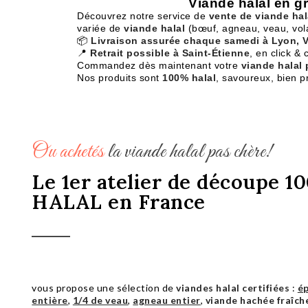
Viande halal en g
Découvrez notre service de
vente de viande hal
variée de
viande halal
(bœuf, agneau, veau, volai
📦
Livraison assurée chaque samedi à Lyon, Vi
📍
Retrait possible à Saint-Étienne
, en click & c
Commandez dès maintenant votre
viande halal 
Nos produits sont
100% halal
, savoureux, bien p
Ou achetés
la viande halal pas chère!
Le 1er atelier de découpe 1
HALAL en France
vous propose une sélection de
viandes halal certifiées
:
ép
entière
,
1/4 de veau
,
agneau entier
,
viande hachée fraîch