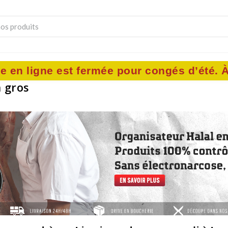
VIANDES D'EXCEPTION
CHARCUTERIE & TRAITEU
e en ligne est fermée pour congés d’été. À 
 gros