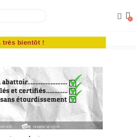
R
VENTE EN GROS
très bientôt !