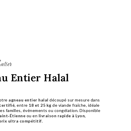
tier
u Entier Halal
otre
agneau entier halal
découpé sur mesure dans
certifié
, entre
18 et 25 kg
de viande fraîche, idéale
des familles, événements ou congélation. Disponible
Saint‑Étienne
ou en
livraison rapide à Lyon
,
prix ultra compétitif
.